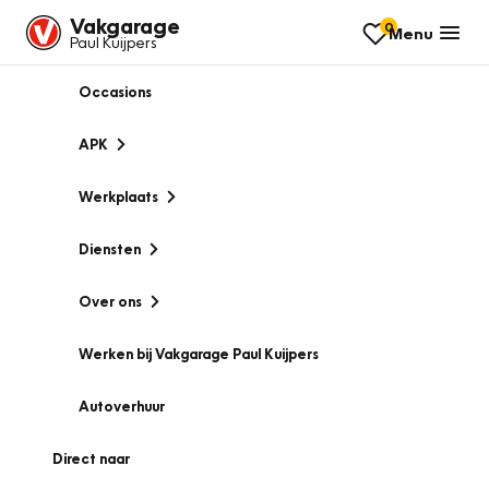
Vakgarage
0
Menu
Paul Kuijpers
Occasions
APK
Werkplaats
Diensten
Over ons
Werken bij Vakgarage Paul Kuijpers
Autoverhuur
Direct naar