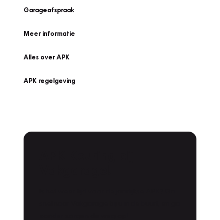
Garageafspraak
Meer informatie
Alles over APK
APK regelgeving
APK Keuring bij
Vakgarage!
Is het weer tijd voor de jaarlijkse APK? Ga
snel naar Vakgarage bij u in de buurt, en ga
zonder zorgen de weg op!