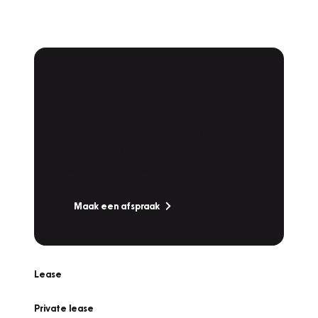
Plan een
Werkplaatsafspraak
Is uw auto toe aan Onderhoud,
Bandenwissel of een Vakantiecheck? Plan
online een afspraak!
Maak een afspraak
Lease
Private lease