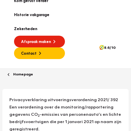
Kom gerust verder
Historie vakgarage
Zekerheden
Afspraak maken
8.6/10
Contact
Homepage
Privacyverklaring uitvoeringsverordening 2021/ 392
Een verordening over de monitoring/rapportering
gegevens CO
-emissies van personenauto’s en lichte
2
bedrijfsvoertuigen die per 1 januari 2021 op naam zijn
geregistreerd.