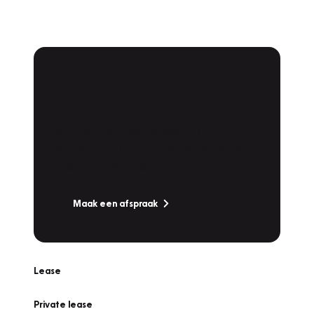
Plan een
Werkplaatsafspraak
Is uw auto toe aan Onderhoud,
Bandenwissel of een Vakantiecheck? Plan
online een afspraak!
Maak een afspraak
Lease
Private lease