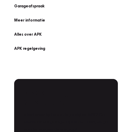
Garageafspraak
Meer informatie
Alles over APK
APK regelgeving
APK Keuring bij
Vakgarage!
Is het weer tijd voor de jaarlijkse APK? Ga
snel naar Vakgarage bij u in de buurt, en ga
zonder zorgen de weg op!