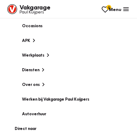
Vakgarage
0
Menu
Paul Kuijpers
Occasions
APK
Werkplaats
Diensten
Over ons
Werken bij Vakgarage Paul Kuijpers
Autoverhuur
Direct naar