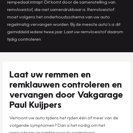
rempedaal intrapt. Dit komt door de samenstelling van
remvloeistof, die niet samendrukbaar is. Remvloeistof
moet volgens het onderhoudsschema van uw auto
regelmatig vervangen worden. Bij de meeste auto’s is dit
gemiddeld iedere twee jaar. Laat uw remvloeistof daarom
tijdig controleren.
Laat uw remmen en
remklauwen controleren en
vervangen door Vakgarage
Paul Kuijpers
Vertoont uw auto tijdens het rijden één of meer van de
volgende symptomen? Dan is het nodig om het
remsysteem en remklauwen te controleren.