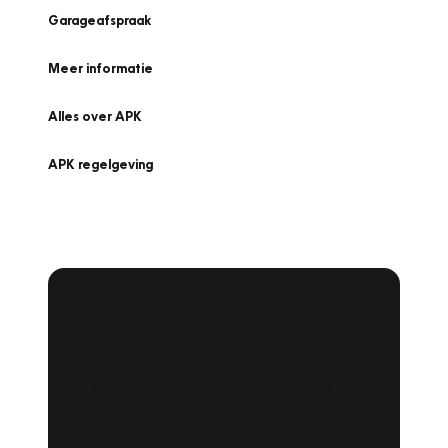
Garageafspraak
Meer informatie
Alles over APK
APK regelgeving
APK Keuring bij
Vakgarage!
Is het weer tijd voor de jaarlijkse APK? Ga
snel naar Vakgarage bij u in de buurt, en ga
zonder zorgen de weg op!