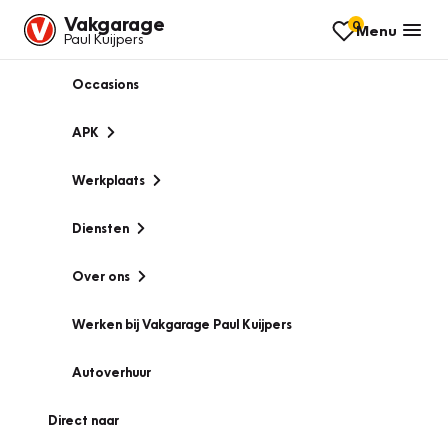
Vakgarage
0
Menu
Paul Kuijpers
Occasions
APK
Werkplaats
Diensten
Over ons
Werken bij Vakgarage Paul Kuijpers
Autoverhuur
Direct naar