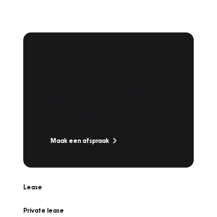
Plan een
Werkplaatsafspraak
Is uw auto toe aan Onderhoud,
Bandenwissel of een Vakantiecheck? Plan
online een afspraak!
Maak een afspraak
Lease
Private lease