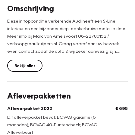
Omschrijving
Deze in topconditie verkerende Audi heeft een S-Line
interieur en een bijzonder diep, donkerbruine metallic kleur.
Meer info bij Marc van Amelsvoort 06-22785152 /
verkoop@paulkuijpers.nl. Graag vooraf aan uw bezoek
even contact zodat de auto & wij zeker aanwezig zijn.
Servicepakket tegen meerprijs € 695,-.
Ondanks zorgvuldige ingave zijn specificaties &
Bekijk alles
leverbaarheid voorbehouden en kunnen hieraan geen
rechten worden ontleend.
Afleverpakketten
Afleverpakket 2022
€ 695
Dit afleverpakket bevat: BOVAG garantie (6
maanden); BOVAG 40-Puntencheck; BOVAG
Afleverbeurt