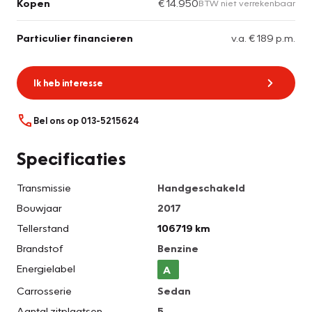
Kopen
€ 14.950
BTW niet verrekenbaar
Particulier financieren
v.a. € 189 p.m.
Ik heb interesse
Bel ons op 013-5215624
Specificaties
Transmissie
Handgeschakeld
Bouwjaar
2017
Tellerstand
106719 km
Brandstof
Benzine
Energielabel
A
Carrosserie
Sedan
Aantal zitplaatsen
5