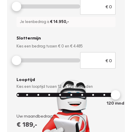
Je leenbedrag is
€ 14.950
,-
Slottermijn
Kies een bedrag tussen
€ 0
en
€ 4.485
Looptijd
Kies een looptijd tussen
12
en
120
maanden
120
mnd
Uw maandbedrag:
€ 189
,-