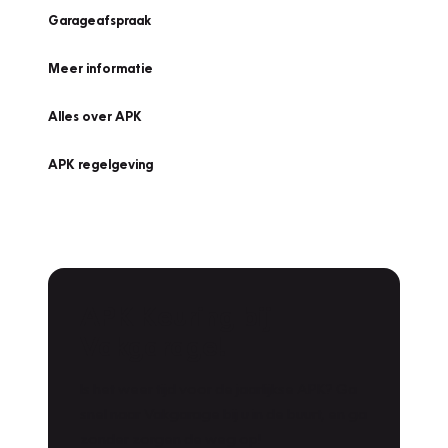
Garageafspraak
Meer informatie
Alles over APK
APK regelgeving
APK Keuring bij
Vakgarage!
Is het weer tijd voor de jaarlijkse APK? Ga
snel naar Vakgarage bij u in de buurt, en ga
zonder zorgen de weg op!