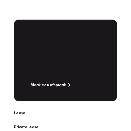
Plan een
Werkplaatsafspraak
Is uw auto toe aan Onderhoud,
Bandenwissel of een Vakantiecheck? Plan
online een afspraak!
Maak een afspraak
Lease
Private lease