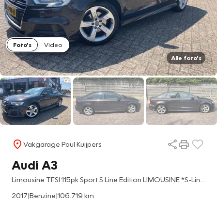
Foto's
Video
Alle foto's
Vakgarage Paul Kuijpers
Audi A3
Limousine TFSI 115pk Sport S Line Edition LIMOUSINE *S-Line in- en exterieur + navi + afn. trekhaak*
2017
|
Benzine
|
106.719 km