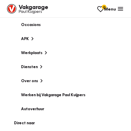
Vakgarage
0
Menu
Paul Kuijpers
Occasions
APK
Werkplaats
Diensten
Over ons
Werken bij Vakgarage Paul Kuijpers
Autoverhuur
Direct naar