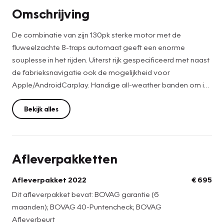
Omschrijving
De combinatie van zijn 130pk sterke motor met de
fluweelzachte 8-traps automaat geeft een enorme
souplesse in het rijden. Uiterst rijk gespecificeerd met naast
de fabrieksnavigatie ook de mogelijkheid voor
Apple/AndroidCarplay. Handige all-weather banden om in
elk seizoen veilig te rijden. Meer info bij Marc van
Amelsvoort 06-22785152 / verkoop@paulkuijpers.nl.
Bekijk alles
Graag vooraf aan uw bezoek even contact zodat de auto
& wij zeker aanwezig zijn. Servicepakket tegen meerprijs €
695,-.
Afleverpakketten
Ondanks zorgvuldige ingave zijn specificaties &
leverbaarheid voorbehouden en kunnen hieraan geen
Afleverpakket 2022
€ 695
rechten worden ontleend.
Dit afleverpakket bevat: BOVAG garantie (6
maanden); BOVAG 40-Puntencheck; BOVAG
Afleverbeurt