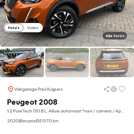
Foto's
Video
Alle foto's
Vakgarage Paul Kuijpers
Peugeot 2008
1.2 PureTech 130 B.L. Allure automaat *navi / camera / Apple/AndroidCarPlay*
2020
|
Benzine
|
50.570 km