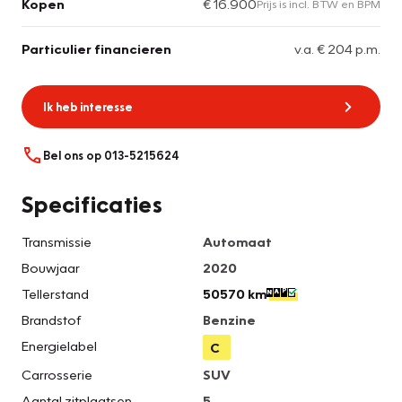
Kopen
€ 16.900
Prijs is incl. BTW en BPM
Particulier financieren
v.a. € 204 p.m.
Ik heb interesse
Bel ons op 013-5215624
Specificaties
Transmissie
Automaat
Bouwjaar
2020
Tellerstand
50570 km
Brandstof
Benzine
Energielabel
C
Carrosserie
SUV
Aantal zitplaatsen
5