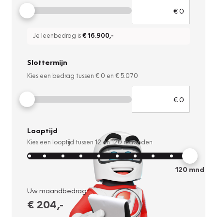
Je leenbedrag is
€ 16.900
,-
Slottermijn
Kies een bedrag tussen
€ 0
en
€ 5.070
Looptijd
Kies een looptijd tussen
12
en
120
maanden
120
mnd
Uw maandbedrag:
€ 204
,-