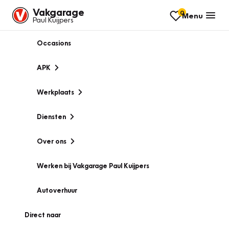
Vakgarage
0
Menu
Paul Kuijpers
Occasions
APK
Werkplaats
Diensten
Over ons
Werken bij Vakgarage Paul Kuijpers
Autoverhuur
Direct naar