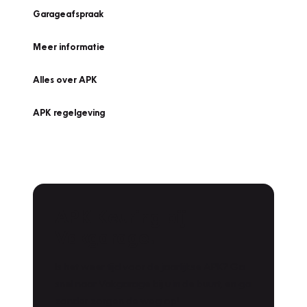
Garageafspraak
Meer informatie
Alles over APK
APK regelgeving
APK Keuring bij
Vakgarage!
Is het weer tijd voor de jaarlijkse APK? Ga
snel naar Vakgarage bij u in de buurt, en ga
zonder zorgen de weg op!