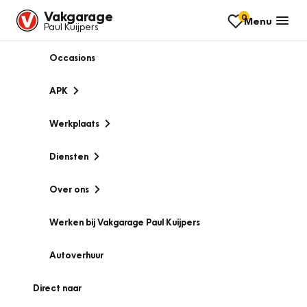
Vakgarage
0
Menu
Paul Kuijpers
Occasions
APK
Werkplaats
Diensten
Over ons
Werken bij Vakgarage Paul Kuijpers
Autoverhuur
Direct naar