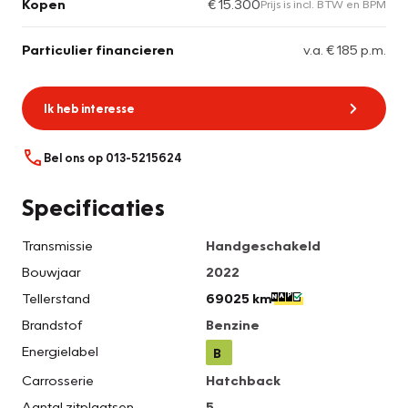
Kopen
€ 15.300
Prijs is incl. BTW en BPM
Particulier financieren
v.a. € 185 p.m.
Ik heb interesse
Bel ons op 013-5215624
Specificaties
Transmissie
Handgeschakeld
Bouwjaar
2022
Tellerstand
69025 km
Brandstof
Benzine
Energielabel
B
Carrosserie
Hatchback
Aantal zitplaatsen
5