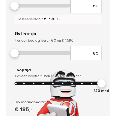
Je leenbedrag is
€ 15.300
,-
Slottermijn
Kies een bedrag tussen
€ 0
en
€ 4.590
Looptijd
Kies een looptijd tussen
12
en
120
maanden
120
mnd
Uw maandbedrag:
€ 185
,-