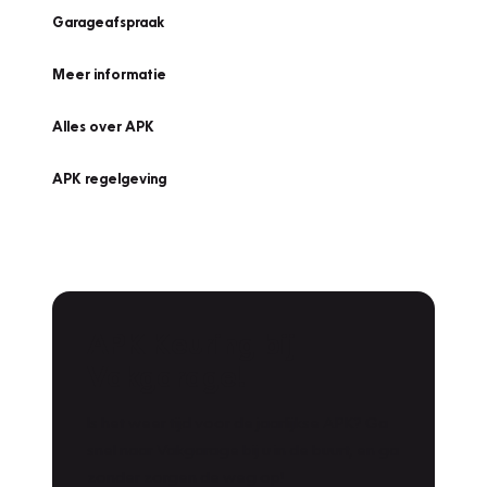
Garageafspraak
Meer informatie
Alles over APK
APK regelgeving
APK Keuring bij
Vakgarage!
Is het weer tijd voor de jaarlijkse APK? Ga
snel naar Vakgarage bij u in de buurt, en ga
zonder zorgen de weg op!