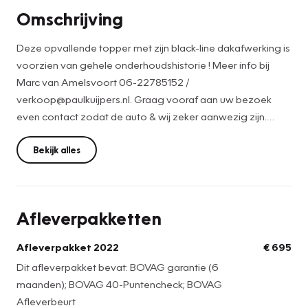
Omschrijving
Deze opvallende topper met zijn black-line dakafwerking is
voorzien van gehele onderhoudshistorie ! Meer info bij
Marc van Amelsvoort 06-22785152 /
verkoop@paulkuijpers.nl. Graag vooraf aan uw bezoek
even contact zodat de auto & wij zeker aanwezig zijn.
Servicepakket tegen meerprijs vanaf € 695,-. Ondanks
zorgvuldige ingave zijn specificaties & leverbaarheid
Bekijk alles
voorbehouden en kunnen hieraan geen rechten worden
ontleend.
Afleverpakketten
Afleverpakket 2022
€ 695
Dit afleverpakket bevat: BOVAG garantie (6
maanden); BOVAG 40-Puntencheck; BOVAG
Afleverbeurt