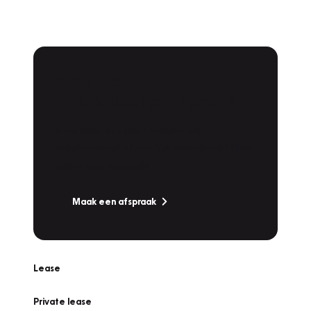
Plan een
Werkplaatsafspraak
Is uw auto toe aan Onderhoud,
Bandenwissel of een Vakantiecheck? Plan
online een afspraak!
Maak een afspraak
Lease
Private lease