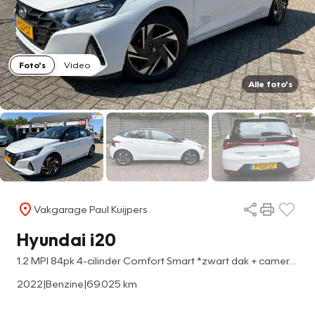
Foto's
Video
Alle foto's
Vakgarage Paul Kuijpers
Hyundai i20
1.2 MPI 84pk 4-cilinder Comfort Smart *zwart dak + camera + navi + Apple/AndroidCarPlay*
2022
|
Benzine
|
69.025 km