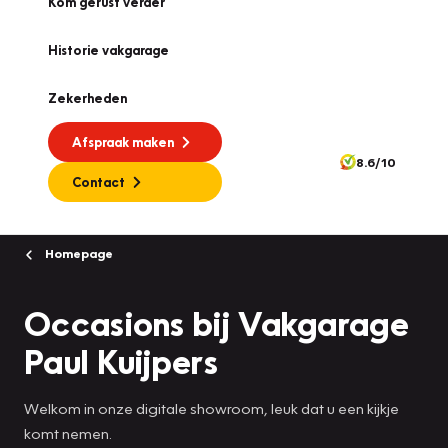
Kom gerust verder
Historie vakgarage
Zekerheden
Afspraak maken
8.6/10
Contact
Homepage
Occasions bij Vakgarage
Paul Kuijpers
Welkom in onze digitale showroom, leuk dat u een kijkje
komt nemen.