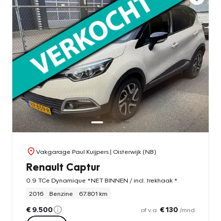
Vakgarage Paul Kuijpers
| Oisterwijk (NB)
Renault Captur
0.9 TCe Dynamique *NET BINNEN / incl. trekhaak *
2016
Benzine
67.801 km
€ 9.500
€ 130
of v.a.
/mnd