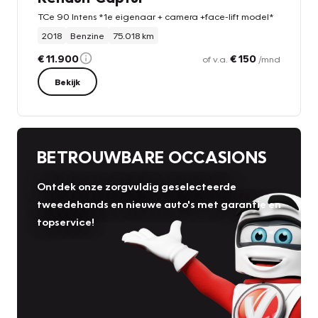
TCe 90 Intens *1e eigenaar + camera +face-lift model*
2018
Benzine
75.018 km
€ 11.900
€ 150
of v.a.
/mnd
Bekijk
BETROUWBARE OCCASIONS
Ontdek onze zorgvuldig geselecteerde
tweedehands en nieuwe auto's met garantie en
topservice!