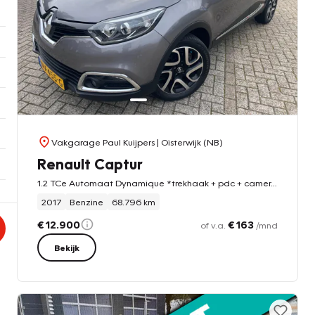
Vakgarage Paul Kuijpers
| Oisterwijk (NB)
Renault Captur
1.2 TCe Automaat Dynamique *trekhaak + pdc + camera + stoelverwarming*
2017
Benzine
68.796 km
€ 12.900
€ 163
of v.a.
/mnd
Bekijk