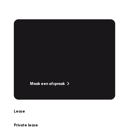
Plan een
Werkplaatsafspraak
Is uw auto toe aan Onderhoud,
Bandenwissel of een Vakantiecheck? Plan
online een afspraak!
Maak een afspraak
Lease
Private lease