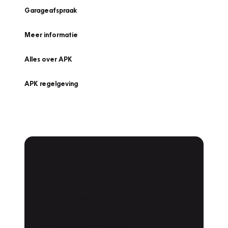
Garageafspraak
Meer informatie
Alles over APK
APK regelgeving
APK Keuring bij
Vakgarage!
Is het weer tijd voor de jaarlijkse APK? Ga
snel naar Vakgarage bij u in de buurt, en ga
zonder zorgen de weg op!