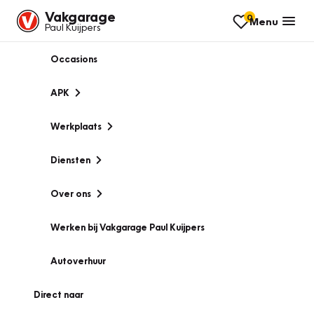
Vakgarage
0
Menu
Paul Kuijpers
Occasions
APK
Werkplaats
Diensten
Over ons
Werken bij Vakgarage Paul Kuijpers
Autoverhuur
Direct naar