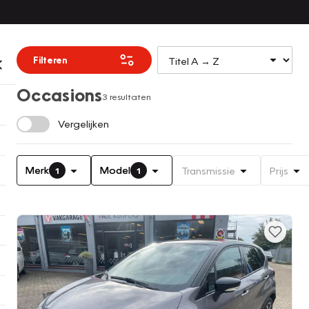
Filteren
Occasions
3 resultaten
Vergelijken
Merk
Model
Transmissie
Prijs
1
1