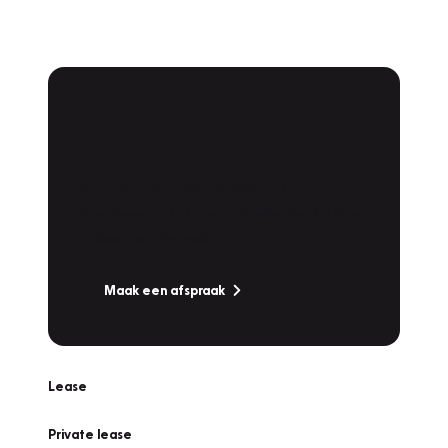
Plan een
Werkplaatsafspraak
Is uw auto toe aan Onderhoud,
Bandenwissel of een Vakantiecheck? Plan
online een afspraak!
Maak een afspraak
Lease
Private lease