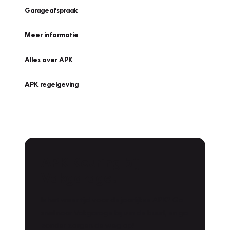
Garageafspraak
Meer informatie
Alles over APK
APK regelgeving
APK Keuring bij
Vakgarage!
Is het weer tijd voor de jaarlijkse APK? Ga
snel naar Vakgarage bij u in de buurt, en ga
zonder zorgen de weg op!