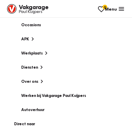
Vakgarage
0
Menu
Paul Kuijpers
Occasions
APK
Werkplaats
Diensten
Over ons
Werken bij Vakgarage Paul Kuijpers
Autoverhuur
Direct naar