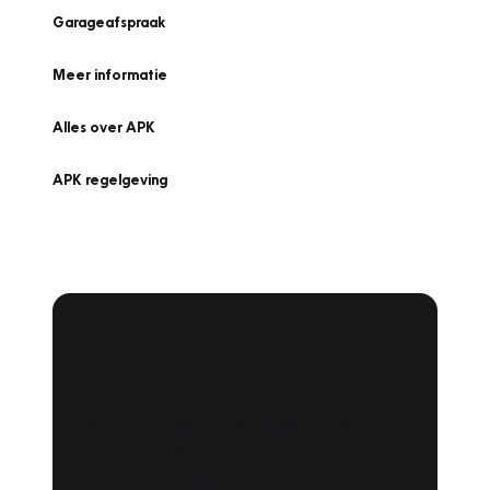
Garageafspraak
Meer informatie
Alles over APK
APK regelgeving
APK Keuring bij
Vakgarage!
Is het weer tijd voor de jaarlijkse APK? Ga
snel naar Vakgarage bij u in de buurt, en ga
zonder zorgen de weg op!