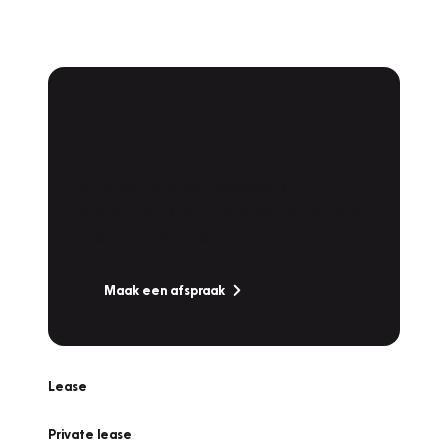
Plan een
Werkplaatsafspraak
Is uw auto toe aan Onderhoud,
Bandenwissel of een Vakantiecheck? Plan
online een afspraak!
Maak een afspraak
Lease
Private lease