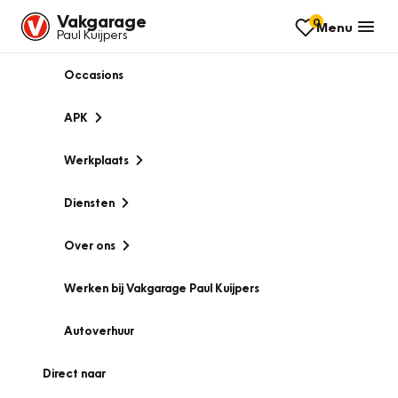
Vakgarage
0
Menu
Paul Kuijpers
Occasions
APK
Werkplaats
Diensten
Over ons
Werken bij Vakgarage Paul Kuijpers
Autoverhuur
Direct naar