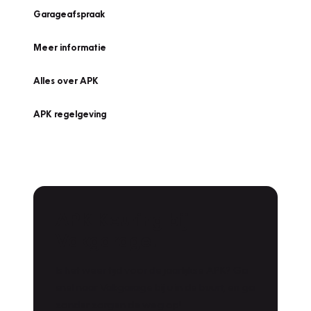
Garageafspraak
Meer informatie
Alles over APK
APK regelgeving
APK Keuring bij
Vakgarage!
Is het weer tijd voor de jaarlijkse APK? Ga
snel naar Vakgarage bij u in de buurt, en ga
zonder zorgen de weg op!