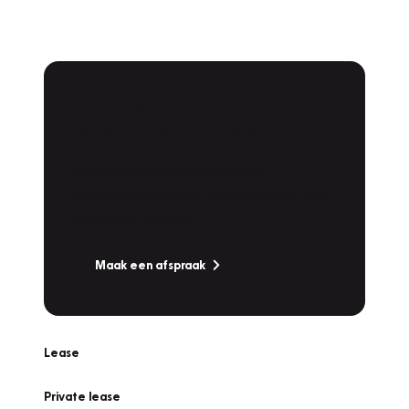
Plan een
Werkplaatsafspraak
Is uw auto toe aan Onderhoud,
Bandenwissel of een Vakantiecheck? Plan
online een afspraak!
Maak een afspraak
Lease
Private lease