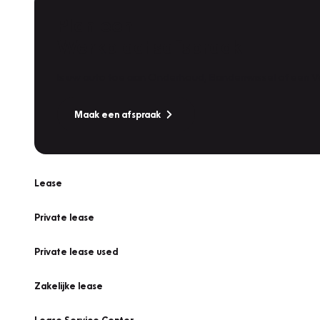
Plan een
Werkplaatsafspraak
Is uw auto toe aan Onderhoud, Bandenwissel of een Va
Maak een afspraak
Lease
Private lease
Private lease used
Zakelijke lease