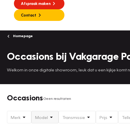
Afspraak maken
Contact
Homepage
Occasions bij Vakgarage Pa
Welkom in onze digitale showroom, leuk dat u een kijkje komt
Occasions
Geen resultaten
Merk
Model
Transmissie
Prijs
Tell