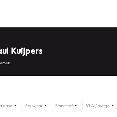
ul Kuijpers
 nemen.
erstand
Bouwjaar
Brandstof
BTW / marge