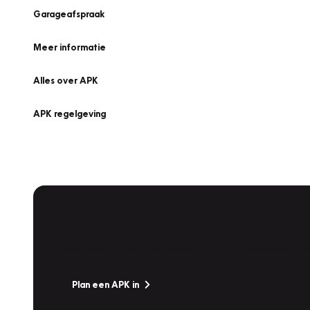
Garageafspraak
Meer informatie
Alles over APK
APK regelgeving
APK Keuring bij Vakgarage!
Is het weer tijd voor de jaarlijkse APK? Ga snel naar V
Plan een APK in