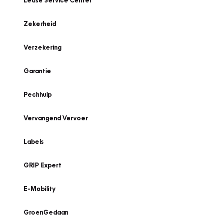
Lease Service Center
Zekerheid
Verzekering
Garantie
Pechhulp
Vervangend Vervoer
Labels
GRIP Expert
E-Mobility
GroenGedaan