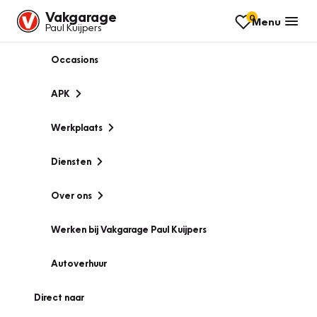
Vakgarage
0
Menu
Paul Kuijpers
Occasions
APK
Werkplaats
Diensten
Over ons
Werken bij Vakgarage Paul Kuijpers
Autoverhuur
Direct naar