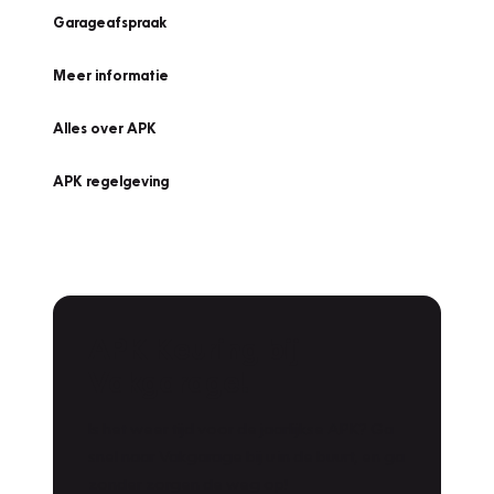
Garageafspraak
Meer informatie
Alles over APK
APK regelgeving
APK Keuring bij
Vakgarage!
Is het weer tijd voor de jaarlijkse APK? Ga
snel naar Vakgarage bij u in de buurt, en ga
zonder zorgen de weg op!