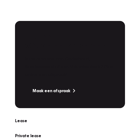
Plan een
Werkplaatsafspraak
Is uw auto toe aan Onderhoud,
Bandenwissel of een Vakantiecheck? Plan
online een afspraak!
Maak een afspraak
Lease
Private lease