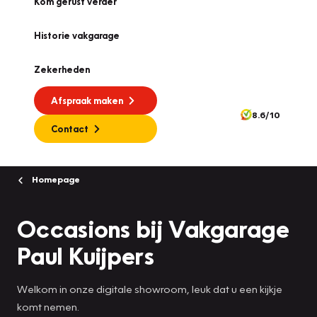
Kom gerust verder
Historie vakgarage
Zekerheden
Afspraak maken
8.6/10
Contact
Homepage
Occasions bij Vakgarage
Paul Kuijpers
Welkom in onze digitale showroom, leuk dat u een kijkje
komt nemen.